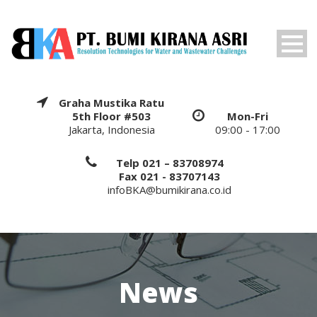
Graha Mustika Ratu
5th Floor #503
Mon-Fri
Jakarta, Indonesia
09:00 - 17:00
Telp 021 – 83708974
Fax 021 - 83707143
infoBKA@bumikirana.co.id
News