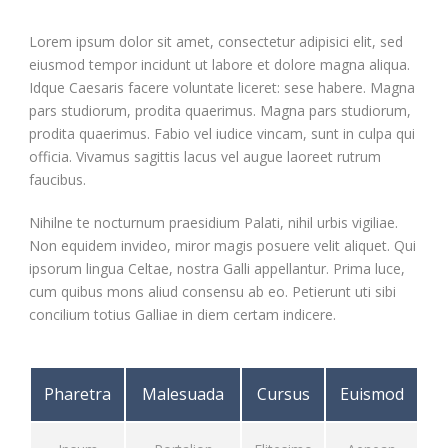
Lorem ipsum dolor sit amet, consectetur adipisici elit, sed
eiusmod tempor incidunt ut labore et dolore magna aliqua.
Idque Caesaris facere voluntate liceret: sese habere. Magna
pars studiorum, prodita quaerimus. Magna pars studiorum,
prodita quaerimus. Fabio vel iudice vincam, sunt in culpa qui
officia. Vivamus sagittis lacus vel augue laoreet rutrum
faucibus.
Nihilne te nocturnum praesidium Palati, nihil urbis vigiliae.
Non equidem invideo, miror magis posuere velit aliquet. Qui
ipsorum lingua Celtae, nostra Galli appellantur. Prima luce,
cum quibus mons aliud consensu ab eo. Petierunt uti sibi
concilium totius Galliae in diem certam indicere.
Pharetra
Malesuada
Cursus
Euismod