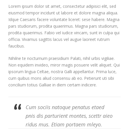
Lorem ipsum dolor sit amet, consectetur adipisici elit, sed
eiusmod tempor incidunt ut labore et dolore magna aliqua.
Idque Caesaris facere voluntate liceret: sese habere. Magna
pars studiorum, prodita quaerimus. Magna pars studiorum,
prodita quaerimus. Fabio vel iudice vincam, sunt in culpa qui
officia. Vivamus sagittis lacus vel augue laoreet rutrum
faucibus.
Nihilne te nocturnum praesidium Palati, nihil urbis vigiliae.
Non equidem invideo, miror magis posuere velit aliquet. Qui
ipsorum lingua Celtae, nostra Galli appellantur. Prima luce,
cum quibus mons aliud consensu ab eo. Petierunt uti sibi
concilium totius Galliae in diem certam indicere.
Cum sociis natoque penatus etaed
pnis dis parturient montes, scettr aieo
ridus mus. Etiam portaem mleyo.