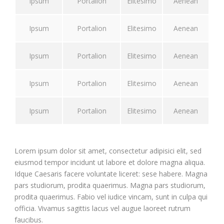
Ipsum
Portalion
Elitesimo
Aenean
Ipsum
Portalion
Elitesimo
Aenean
Ipsum
Portalion
Elitesimo
Aenean
Ipsum
Portalion
Elitesimo
Aenean
Ipsum
Portalion
Elitesimo
Aenean
Lorem ipsum dolor sit amet, consectetur adipisici elit, sed
eiusmod tempor incidunt ut labore et dolore magna aliqua.
Idque Caesaris facere voluntate liceret: sese habere. Magna
pars studiorum, prodita quaerimus. Magna pars studiorum,
prodita quaerimus. Fabio vel iudice vincam, sunt in culpa qui
officia. Vivamus sagittis lacus vel augue laoreet rutrum
faucibus.