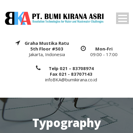
Graha Mustika Ratu
5th Floor #503
Mon-Fri
Jakarta, Indonesia
09:00 - 17:00
Telp 021 – 83708974
Fax 021 - 83707143
infoBKA@bumikirana.co.id
Typography