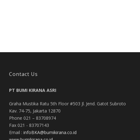
Contact Us
PT BUMI KIRANA ASRI
Graha Mustika Ratu 5th Floor #503 Jl. Jend. Gatot Subroto
Kav. 74-75, Jakarta 12870
Phone 021 – 83708974
Fax 021 - 83707143
Email :
infoBKA@bumikirana.co.id
www.bumikirana.co.id